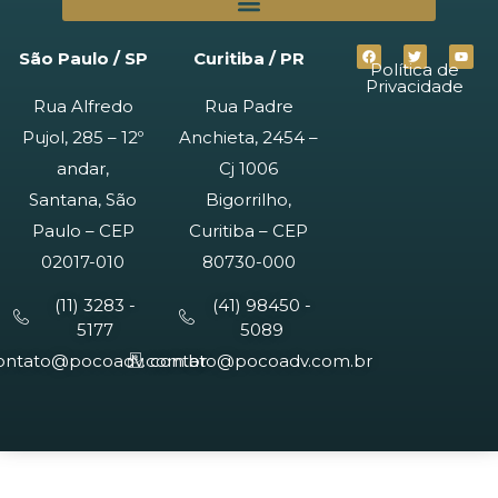
São Paulo / SP
Curitiba / PR
Política de
Privacidade
Rua Alfredo
Rua Padre
Pujol, 285 – 12º
Anchieta, 2454 –
andar,
Cj 1006
Santana, São
Bigorrilho,
Paulo – CEP
Curitiba – CEP
02017-010
80730-000
(11) 3283 -
(41) 98450 -
5177
5089
ontato@pocoadv.com.br
contato@pocoadv.com.br