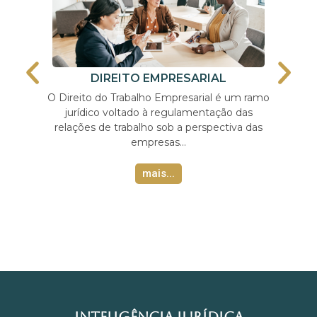
DIREITO EMPRESARIAL
O Direito do Trabalho Empresarial é um ramo
jurídico voltado à regulamentação das
O Dir
relações de trabalho sob a perspectiva das
ju
empresas…
mais...
INTELIGÊNCIA JURÍDICA