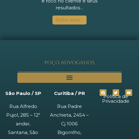
e foco no cliente e seus
resultados…
Saiba mais...
Poço Advogados
São Paulo / SP
Curitiba / PR
Política de
Privacidade
Rua Alfredo
Rua Padre
Pujol, 285 – 12º
Anchieta, 2454 –
andar,
Cj 1006
Santana, São
Bigorrilho,