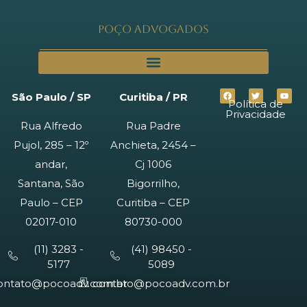
Poço Advogados
São Paulo / SP
Curitiba / PR
Política de
Privacidade
Rua Alfredo
Rua Padre
Pujol, 285 – 12º
Anchieta, 2454 –
andar,
Cj 1006
Santana, São
Bigorrilho,
Paulo – CEP
Curitiba – CEP
02017-010
80730-000
(11) 3283 -
(41) 98450 -
5177
5089
ontato@pocoadv.com.br
contato@pocoadv.com.br