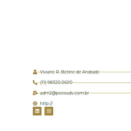
Viviane R. Betine de Andrade
(11) 98320.0600
adm2@pocoadv.com.br
http://